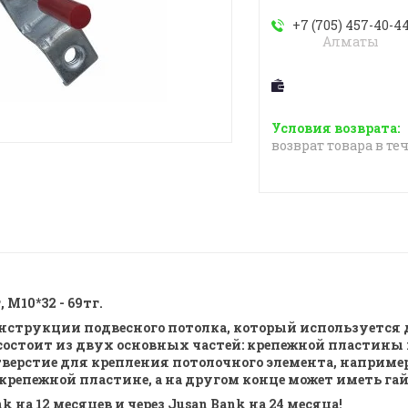
+7 (705) 457-40-4
Алматы
возврат товара в те
 М10*32 - 69тг.
конструкции подвесного потолка, который используетс
состоит из двух основных частей: крепежной пластины 
тверстие для крепления потолочного элемента, например
 крепежной пластине, а на другом конце может иметь га
k на 12 месяцев и через Jusan Bank на 24 месяца!