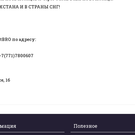
СТАНА И В СТРАНЫ СНГ!
tBRO по адресу:
 +7(771)7800607
е, 1б
мация
Полезное