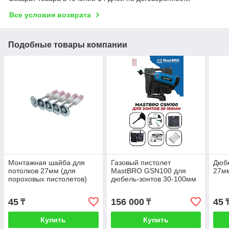
Все условия возврата
Подобные товары компании
Монтажная шайба для
Газовый пистолет
Дюбе
потолков 27мм (для
MastBRO GSN100 для
27м
пороховых пистолетов)
дюбель-зонтов 30-100мм
45
156 000
45
₸
₸
Купить
Купить