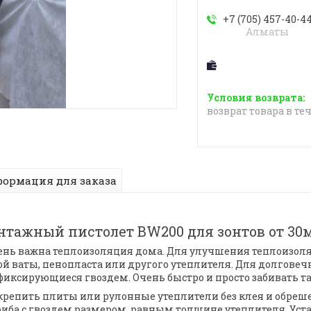
+7 (705) 457-40-4
Алматы
возврат товара в те
ормация для заказа
нтажный пистолет BW200 для зонтов от 30
чень важна теплоизоляция дома. Для улучшения теплоизо
й ваты, пенопласта или другого утеплителя. Для долговеч
фиксирующиеся гвоздем. Очень быстро и просто забивать 
репить плиты или рулонные утеплители без клея и обрешет
ба с гвоздем размером, равным толщине утеплителя. Уст