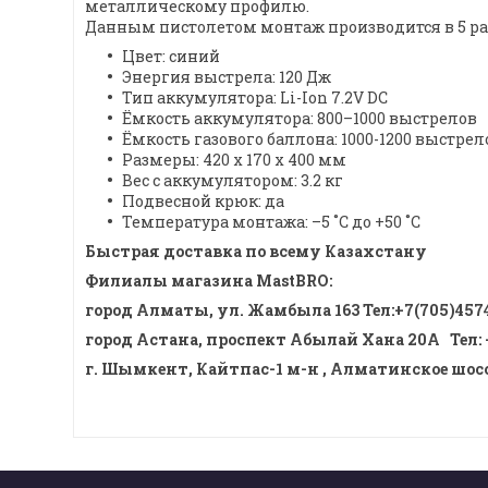
металлическому профилю.
Данным пистолетом монтаж производится в 5 раз
Цвет: синий
Энергия выстрела: 120 Дж
Тип аккумулятора: Li-Ion 7.2V DC
Ёмкость аккумулятора: 800–1000 выстрелов
Ёмкость газового баллона: 1000-1200 выстрел
Размеры: 420 x 170 x 400 мм
Вес с аккумулятором: 3.2 кг
Подвесной крюк: да
Температура монтажа: –5 ˚С до +50 ˚С
Быстрая доставка по всему Казахстану
Филиалы магазина MastBRO:
город Алматы, ул. Жамбыла 163 Тел
:
+7(705)457
город Астана, проспект Абылай Хана 20А
Тел
:
г. Шымкент, Кайтпас-1 м-н , Алматинское шоссе