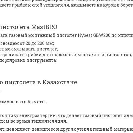
аете грибком слой утеплителя, нажимаете на курок и бер
пистолета MastBRO
ать газовый монтажный пистолет Hybest GBW200 по отлично
воздем от 20 до 200 мм;
ет не смазывать пистолет;
стреливать грибки для пороховых монтажных пистолетов;
спортировки инструмента;
 пистолета в Казахстане
.
 самовывоз в Алматы.
сточнику электроэнергии, что делает газовый пистолет и
том во время теплоизоляции.
, пенопласт, пеноплекс и других утеплительный материало