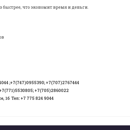
 быстрее, что экономит время и деньги.
ов
4044
;
+7(747)0955390
;
+7(707)2767444
+7(771)5530805
;
+7(705)2860022
, 1б Тел
:
+7 775 824 9044