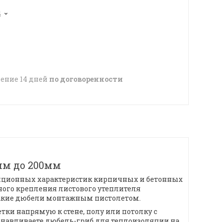
4
чение 14 дней
по договоренности
мм до 200мм
ляционных характеристик кирпичных и бетонных
ного крепления листового утеплителя
такие дюбели монтажным пистолетом.
ки напрямую к стене, полу или потолку с
анавливаете дюбель-гриб для теплоизоляции на