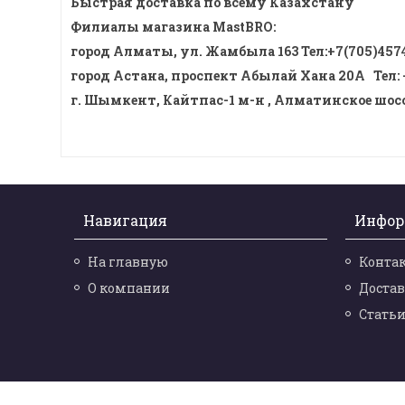
Быстрая доставка по всему Казахстану
Филиалы магазина MastBRO:
город Алматы, ул. Жамбыла 163 Тел
:
+7(705)457
город Астана, проспект Абылай Хана 20А
Тел
:
г. Шымкент, Кайтпас-1 м-н , Алматинское шоссе
Навигация
Инфор
На главную
Конта
О компании
Достав
Стать