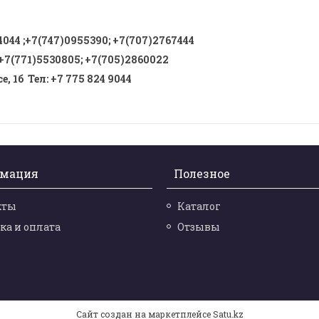
4044
;
+7(747)0955390
;
+7(707)2767444
+7(771)5530805
;
+7(705)2860022
, 1б Тел
:
+7 775 824 9044
мация
Полезное
кты
Каталог
ка и оплата
Отзывы
и
Сайт создан на маркетплейсе
Satu.kz