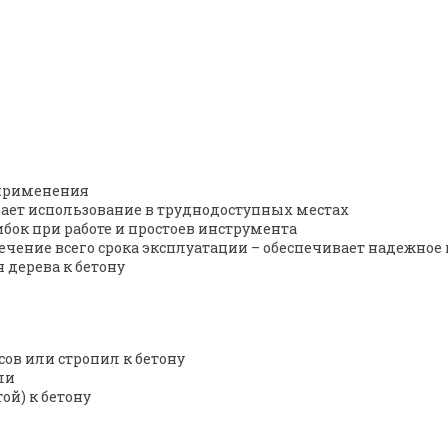
 применения
чает использование в труднодоступных местах
бок при работе и простоев инструмента
ечение всего срока эксплуатации – обеспечивает надежное
 дерева к бетону
ов или стропил к бетону
ли
ой) к бетону