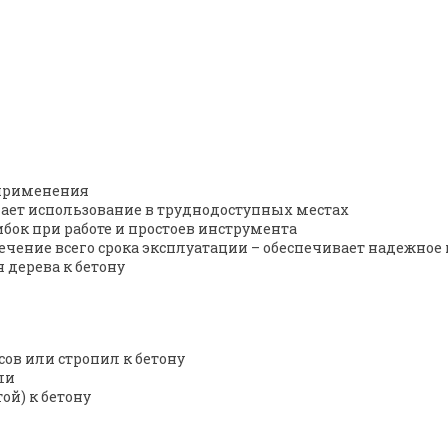
 применения
чает использование в труднодоступных местах
бок при работе и простоев инструмента
ечение всего срока эксплуатации – обеспечивает надежное
 дерева к бетону
ов или стропил к бетону
ли
ой) к бетону