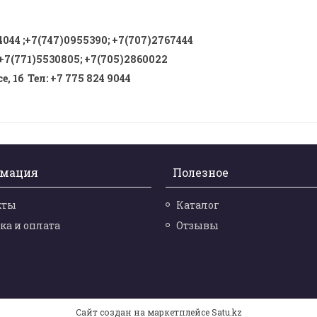
4044
;
+7(747)0955390
;
+7(707)2767444
+7(771)5530805
;
+7(705)2860022
, 1б Тел
:
+7 775 824 9044
мация
Полезное
кты
Каталог
ка и оплата
Отзывы
и
Сайт создан на маркетплейсе
Satu.kz