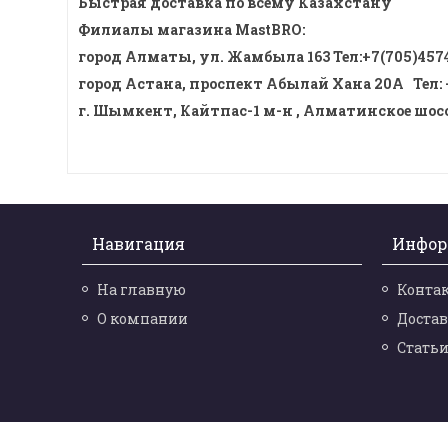
Быстрая доставка по всему Казахстану
Филиалы магазина MastBRO:
город Алматы, ул. Жамбыла 163 Тел
:
+7(705)457
город Астана, проспект Абылай Хана 20А
Тел
:
г. Шымкент, Кайтпас-1 м-н , Алматинское шоссе
Навигация
Инфор
На главную
Конта
О компании
Достав
Стать