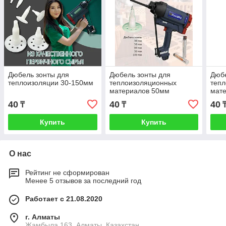
Дюбель зонты для
Дюбель зонты для
Дюбе
теплоизоляции 30-150мм
теплоизоляционных
теп
материалов 50мм
мат
40
40
40
₸
₸
Купить
Купить
О нас
Рейтинг не сформирован
Менее 5 отзывов за последний год
Работает с 21.08.2020
г. Алматы
Жамбыла 163, Алматы, Казахстан