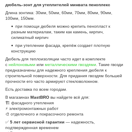
дюбель-зонт для утеплителей минвата пеноплекс
Длина зонтика: 30мм, 50мм, 60мм, 70мм, 80мм, 90мм,
100мм, 150мм.
при помощи дюбеля можно крепить пенопласт к
разным материалам, таким как камень, кирпич,
силикатный кирпич
при утеплении фасада, крепёж создает плотную
конструкцию
Дюбель для теплоизоляции часто идет в комплекте
с
нейлоновыми
или
металлическими гвоздями
. Такие гвозди
предназначены для надежного крепления дюбеля к
строительной поверхности. Для придания гвоздям большей
прочности его часто армируют стекловолокном.
Есть доставка по всем городам.
В магазинах
MastBRO
вы найдете всё для:
🏗️ фасадного утепления
⚡ электромонтажных работ
🎨 отделочного и покрасочного ремонта
✅
5 лет сервисной гарантии
— надежность,
подтвержденная временем