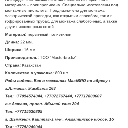
материала – полипропилена. Специально изготовлены под
монтажные пистолеты. Предназначена для монтажа
электрической проводки, как открытым способом, так и в
гофрированных трубах, для монтажа слаботочных, а также
других инженерных сетей.
Материал:
первичный полиэтилен
Длина:
22 мм.
Ширина:
16 мм.
Производитель:
TOO “Masterbro.kz”
Страна:
Казахстан
Количество в упаковке:
800 шт
Рады видеть Вас в магазинах MastBRO по адресу :
г.Алматы, Жамбыла 163
Тел: +77054574044, +77072767444, +77717800607
в г.Астана, просп. Абылай хана 20А
Тел: +77715530805
г. Шымкент, Кайтпас-1 м-н , Алматинское шоссе, 1б
Тел: +77758249044