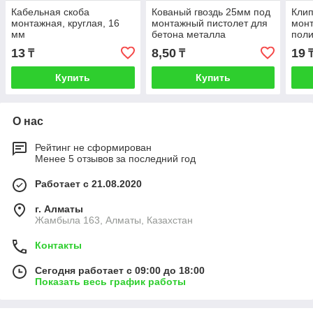
Кабельная скоба
Кованый гвоздь 25мм под
Клип
монтажная, круглая, 16
монтажный пистолет для
монт
мм
бетона металла
поли
13
8,50
19
₸
₸
Купить
Купить
О нас
Рейтинг не сформирован
Менее 5 отзывов за последний год
Работает с 21.08.2020
г. Алматы
Жамбыла 163, Алматы, Казахстан
Контакты
Сегодня работает с 09:00 до 18:00
Показать весь график работы