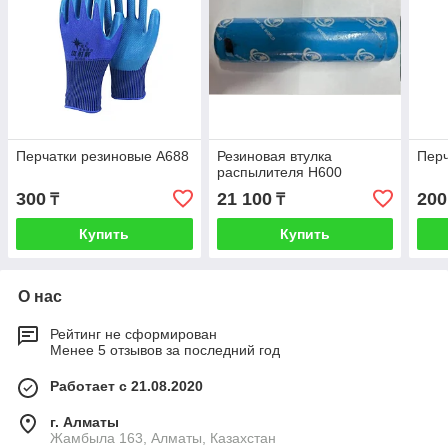
Перчатки резиновые A688
Резиновая втулка
Перч
распылителя H600
300
21 100
200
₸
₸
Купить
Купить
О нас
Рейтинг не сформирован
Менее 5 отзывов за последний год
Работает с 21.08.2020
г. Алматы
Жамбыла 163, Алматы, Казахстан