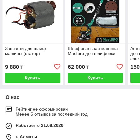
Запчасти для шлиф
Шлифовальная машинa
Авт
машины (статор)
Mastbro для шлифовки
для 
элек
(стр
9 880
62 000
150
₸
₸
Купить
Купить
О нас
Рейтинг не сформирован
Менее 5 отзывов за последний год
Работает с 21.08.2020
г. Алматы