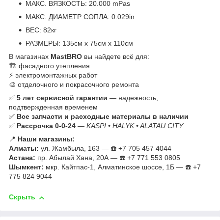
МАКС. ВЯЗКОСТЬ: 20.000 mPas
МАКС. ДИАМЕТР СОПЛА: 0.029in
ВЕС: 82кг
РАЗМЕРЫ: 135см х 75см х 110см
В магазинах
MastBRO
вы найдете всё для:
🏗️ фасадного утепления
⚡ электромонтажных работ
🎨 отделочного и покрасочного ремонта
✅
5 лет сервисной гарантии
— надежность,
подтвержденная временем
✅
Все запчасти и расходные материалы в наличии
✅
Рассрочка 0-0-24
—
KASPI • HALYK • ALATAU CITY
📍
Наши магазины:
Алматы:
ул. Жамбыла, 163 — ☎️ +7 705 457 4044
Астана:
пр. Абылай Хана, 20А — ☎️ +7 771 553 0805
Шымкент:
мкр. Кайтпас-1, Алматинское шоссе, 1Б — ☎️ +7
775 824 9044
Скрыть