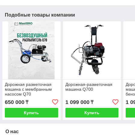
Подобные товары компании
Дорожная разметочная
Дорожная-разметочная
Дор
машина с мембранным
машина Q700
маш
насосом Q70
бен
650 000
1 099 000
1 0
₸
₸
Купить
Купить
О нас