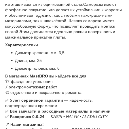
изготавливаются из оцинкованной стали.Саморезы имеют
фосфатное покрытие, что делает их устойчивыми к коррозии
и обеспечивает адгезию, как с любыми лакокрасочными
материалами, так и шпаклёвкой.Шляпка самореза имеет
конусообразную форму, что позволяет проводить монтаж
впотай.Этим достигается идеально ровная поверхность и
максимальное прижатие плиты.
Характеристики
Диаметр крепежа, мм: 3,5
Длина, мм: 25
Диаметр головки, мм: 6
В магазинах
MastBRO
вы найдете всё для:
🏗️ фасадного утепления
⚡ электромонтажных работ
🎨 отделочного и покрасочного ремонта
✅
5 лет сервисной гарантии
— надежность,
подтвержденная временем
✅
Все запчасти и расходные материалы в наличии
✅
Рассрочка 0-0-24
—
KASPI • HALYK • ALATAU CITY
📍
Наши магазины: