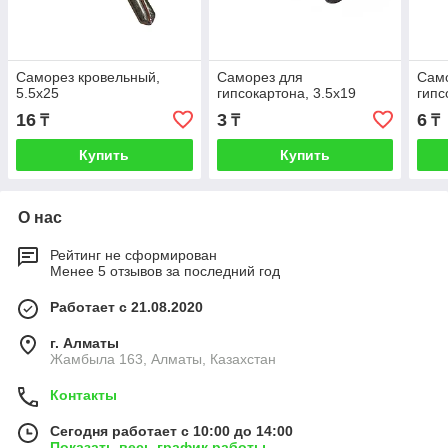
Саморез кровельный,
Саморез для
Сам
5.5х25
гипсокартона, 3.5х19
гипс
16
3
6
₸
₸
₸
Купить
Купить
О нас
Рейтинг не сформирован
Менее 5 отзывов за последний год
Работает с 21.08.2020
г. Алматы
Жамбыла 163, Алматы, Казахстан
Контакты
Сегодня работает с 10:00 до 14:00
Показать весь график работы