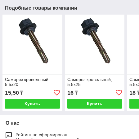
Подобные товары компании
Саморез кровельный,
Саморез кровельный,
Само
5.5х20
5.5х25
5.5х
15,50
16
18
₸
₸
Купить
Купить
О нас
Рейтинг не сформирован