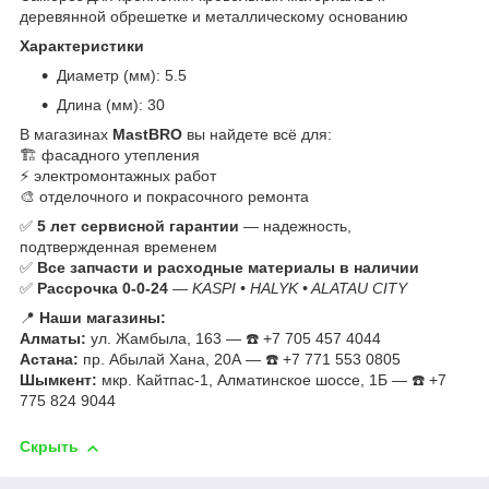
деревянной обрешетке и металлическому основанию
Характеристики
Диаметр (мм): 5.5
Длина (мм): 30
В магазинах
MastBRO
вы найдете всё для:
🏗️ фасадного утепления
⚡ электромонтажных работ
🎨 отделочного и покрасочного ремонта
✅
5 лет сервисной гарантии
— надежность,
подтвержденная временем
✅
Все запчасти и расходные материалы в наличии
✅
Рассрочка 0-0-24
—
KASPI • HALYK • ALATAU CITY
📍
Наши магазины:
Алматы:
ул. Жамбыла, 163 — ☎️ +7 705 457 4044
Астана:
пр. Абылай Хана, 20А — ☎️ +7 771 553 0805
Шымкент:
мкр. Кайтпас-1, Алматинское шоссе, 1Б — ☎️ +7
775 824 9044
Скрыть