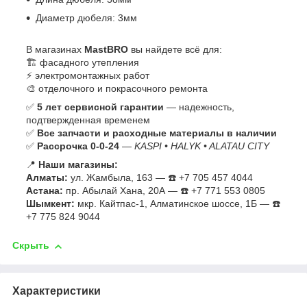
Диаметр дюбеля: 3мм
В магазинах
MastBRO
вы найдете всё для:
🏗️ фасадного утепления
⚡ электромонтажных работ
🎨 отделочного и покрасочного ремонта
✅
5 лет сервисной гарантии
— надежность,
подтвержденная временем
✅
Все запчасти и расходные материалы в наличии
✅
Рассрочка 0-0-24
—
KASPI • HALYK • ALATAU CITY
📍
Наши магазины:
Алматы:
ул. Жамбыла, 163 — ☎️ +7 705 457 4044
Астана:
пр. Абылай Хана, 20А — ☎️ +7 771 553 0805
Шымкент:
мкр. Кайтпас-1, Алматинское шоссе, 1Б — ☎️
+7 775 824 9044
Скрыть
Характеристики