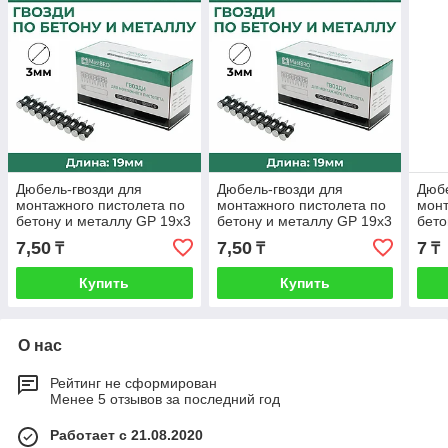
Дюбель-гвозди для
Дюбель-гвозди для
Дюбе
монтажного пистолета по
монтажного пистолета по
монт
бетону и металлу GP 19x3
бетону и металлу GP 19x3
бето
мм
мм
мм
7,50
7,50
7
₸
₸
₸
Купить
Купить
О нас
Рейтинг не сформирован
Менее 5 отзывов за последний год
Работает с 21.08.2020