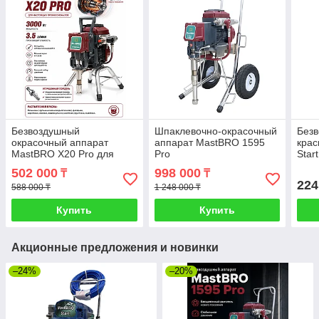
Безвоздушный
Шпаклевочно-окрасочный
Без
окрасочный аппарат
аппарат MastBRO 1595
крас
MastBRO X20 Pro для
Pro
Star
красок любой вязкости
502 000
998 000
₸
₸
224
588 000 ₸
1 248 000 ₸
Купить
Купить
Акционные предложения и новинки
–24%
–20%