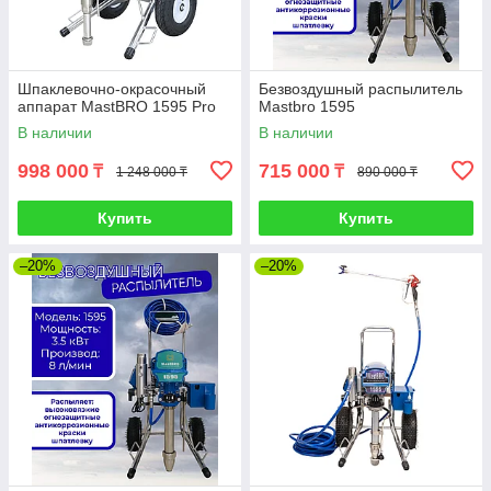
Шпаклевочно-окрасочный
Безвоздушный распылитель
аппарат MastBRO 1595 Pro
Mastbro 1595
В наличии
В наличии
998 000
715 000
₸
₸
1 248 000 ₸
890 000 ₸
Купить
Купить
–20%
–20%