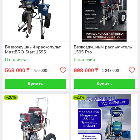
Безвоздушный краскопульт
Безвоздушный распылитель
MastBRO Start 1595
1595 Pro
В наличии
В наличии
568 000
998 000
₸
₸
750 000 ₸
1 248 000 ₸
Купить
Купить
–20%
–20%