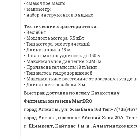
• смазочное масло
• манометр;
• набор инструментов в ящике
Технические характеристики:
• Вес: 80кг
• Мощность мотора: 5,5 кВт
• Тип мотора: электрический
• Длина шланга: 15 м
• Шланг можно удлинить до 150 м
• Максимальное давление: 20МПа
• Производительность: 18 л/мин
• Тип насоса: гидропоршневой
• Максимальное расстояние от краскопульта до п
• Длина электрокабеля: 3 м
Быстрая доставка по всему Казахстану
Филиалы магазина MastBRO:
город Алматы, ул. Жамбыла 163 Тел
:
+7(705)457
город Астана, проспект Абылай Хана 20А
Тел
:
г. Шымкент, Кайтпас-1 м-н , Алматинское шоссе