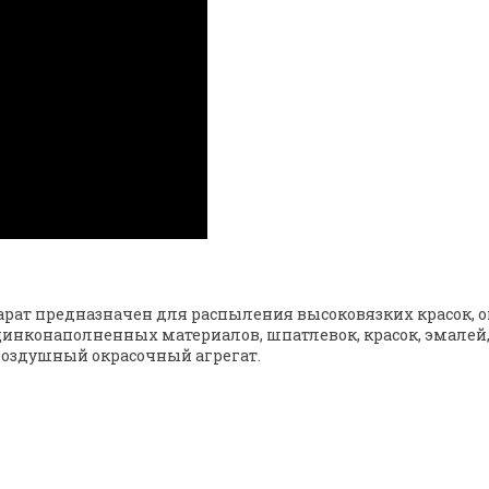
ат предназначен для распыления высоковязких красок, 
цинконаполненных материалов, шпатлевок, красок, эмалей,
воздушный окрасочный агрегат.