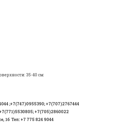
оверхности: 35-40 см
4044
;
+7(747)0955390
;
+7(707)2767444
+7(771)5530805
;
+7(705)2860022
, 1б Тел
:
+7 775 824 9044