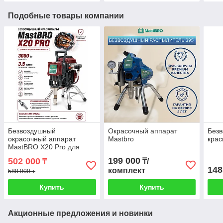
Подобные товары компании
Безвоздушный
Окрасочный аппарат
Без
окрасочный аппарат
Mastbro
крас
MastBRO X20 Pro для
красок любой вязкости
199 000
502 000
₸/
₸
148
комплект
588 000 ₸
Купить
Купить
Акционные предложения и новинки