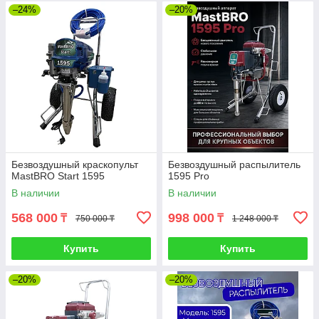
–24%
–20%
Безвоздушный краскопульт
Безвоздушный распылитель
MastBRO Start 1595
1595 Pro
В наличии
В наличии
568 000
998 000
₸
₸
750 000 ₸
1 248 000 ₸
Купить
Купить
–20%
–20%