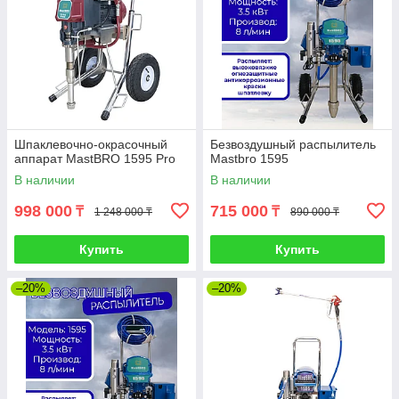
Шпаклевочно-окрасочный
Безвоздушный распылитель
аппарат MastBRO 1595 Pro
Mastbro 1595
В наличии
В наличии
998 000
715 000
₸
₸
1 248 000 ₸
890 000 ₸
Купить
Купить
–20%
–20%