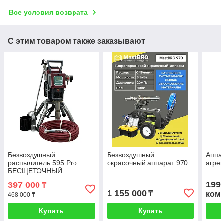
Все условия возврата
С этим товаром также заказывают
Безвоздушный
Безвоздушный
Апп
распылитель 595 Pro
окрасочный аппарат 970
агре
БЕСЩЕТОЧНЫЙ
Бесшумный
199
397 000
₸
1 155 000
₸
ком
468 000 ₸
Купить
Купить