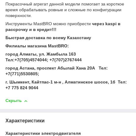
Покрасочный агрегат данной модели помогает за короткое
время обрабатывать ровные и сложные по конфигурации
поверхности.
Инструменты MastBRO можно приобрести
через kaspi в
рассрочку и в кредит!!!
Быстрая доставка по всему Казахстану
Филиалы магазина MastBRO:
город Алматы, ул. Жамбыла 163
Тел
:
+7(705)4574044
;
+7(707)2767444
город Астана, проспект Абылай Хана 20А
Тел
:
+7(771)5530805
;
г. Шымкент, Кайтпас-1 м-н , Алматинское шоссе, 1б Тел
:
+7 775 824 9044
Скрыть
Характеристики
Характеристики электродвигателя