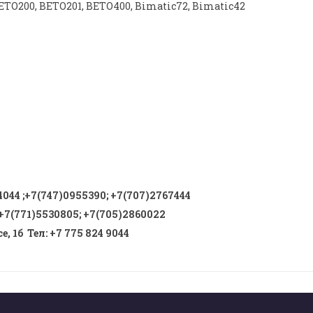
ETO200, BETO201, BETO400, Bimatic72, Bimatic42
4044
;
+7(747)0955390
;
+7(707)2767444
+7(771)5530805
;
+7(705)2860022
, 1б Тел
:
+7 775 824 9044