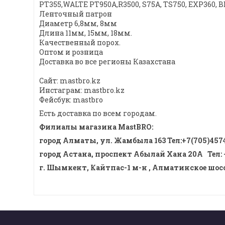
PT355,WALTE РТ950А,R3500, S75A, TS750, EXP360, B
Ленточный патрон
Диаметр 6,8мм, 8мм
Длина 11мм, 15мм, 18мм.
Качественный порох.
Оптом и розница
Доставка во все регионы Казахстана
Сайт: mastbro.kz
Инстаграм: mastbro.kz
Фейсбук: mastbro
Есть доставка по всем городам.
Филиалы магазина MastBRO:
город Алматы, ул. Жамбыла 163 Тел
:
+7(705)457
город Астана, проспект Абылай Хана 20А
Тел
:
г. Шымкент, Кайтпас-1 м-н , Алматинское шоссе