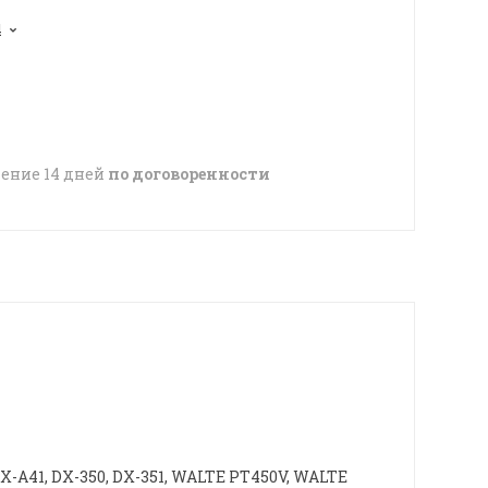
4
чение 14 дней
по договоренности
DX-A41, DX-350, DX-351, WALTE РТ450V, WALTE