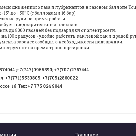
меси сжиженного газа и лубрикантов в газовом баллоне Tou
5° до +50° С (с баллонами 16 бар)
зку на руки во время работы.
требует предварительных навыков.
ть до 8000 гвоздей без подзарядки от электросети.
а 180 градусов - удобно работать как левой так и правой ру
умента заранее сообщит о необходимости подзарядки.
инструмент во время транспортировки.
574044
;
+7(747)0955390
;
+7(707)2767444
ел
:
+7(771)5530805
;
+7(705)2860022
ссе, 1б Тел
:
+7 775 824 9044
мация
Полезное