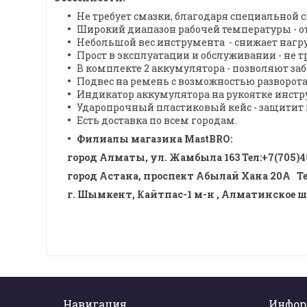
Не требует смазки, благодаря специальной с
Широкий диапазон рабочей температуры - от -1
Небольшой вес инструмента - снижает нагру
Прост в эксплуатации и обслуживании - не 
В комплекте 2 аккумулятора - позволяют заби
Подвес на ремень с возможностью разворота н
Индикатор аккумулятора на рукоятке инстр
Ударопрочный пластиковый кейс - защитит 
Есть доставка по всем городам.
Филиалы магазина MastBRO:
город Алматы, ул. Жамбыла 163 Тел
:
+7(705)4
город Астана, проспект Абылай Хана 20А
Т
г. Шымкент, Кайтпас-1 м-н , Алматинское шо
Навигация
Инфор