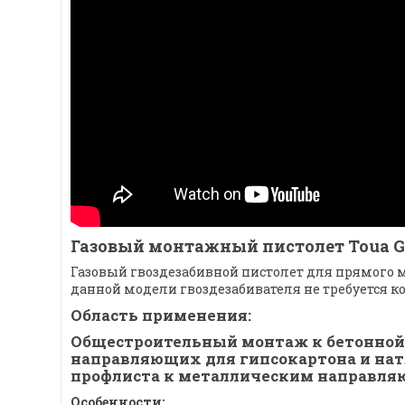
Газовый монтажный пистолет Toua G
Газовый гвоздезабивной пистолет для прямого мо
данной модели гвоздезабивателя не требуется к
Область применения:
Общестроительный монтаж к бетонной 
направляющих для гипсокартона и на
профлиста к металлическим направляю
Особенности: