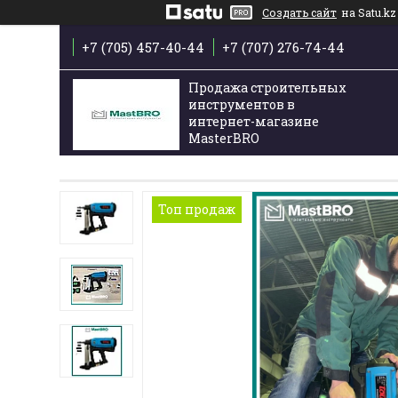
Создать сайт
на Satu.kz
+7 (705) 457-40-44
+7 (707) 276-74-44
Продажа строительных
инструментов в
интернет-магазине
MasterBRO
Топ продаж