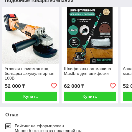
Подобные товары компании
Угловая шлифмашина,
Шлифовальная машинa
Апп
болгарка аккумуляторная
Mastbro для шлифовки
маш
100B
52 000
62 000
52 
₸
₸
Купить
Купить
О нас
Рейтинг не сформирован
Менее 5 отзывов за последний год