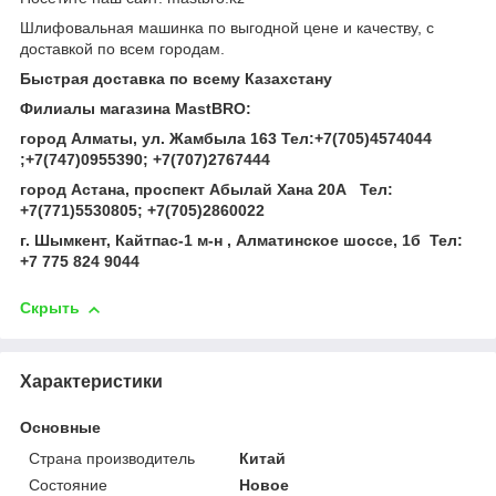
Шлифовальная машинка по выгодной цене и качеству, с
доставкой по всем городам.
Быстрая доставка по всему Казахстану
Филиалы магазина MastBRO:
город Алматы, ул. Жамбыла 163 Тел
:
+7(705)4574044
;
+7(747)0955390
;
+7(707)2767444
город Астана, проспект Абылай Хана 20А
Тел
:
+7(771)5530805
;
+7(705)2860022
г. Шымкент, Кайтпас-1 м-н , Алматинское шоссе, 1б Тел
:
+7 775 824 9044
Скрыть
Характеристики
Основные
Страна производитель
Китай
Состояние
Новое