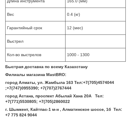
Длина инструмента
165.0 (мм)
Вес
0.4 (кг)
Гарантийный срок
12 (мес)
Выстрел
Кол-во выстрелов
1000 - 1300
Быстрая доставка по всему Казахстану
Филиалы магазина MastBRO:
город Алматы, ул. Жамбыла 163 Тел
:
+7(705)4574044
;
+7(747)0955390
;
+7(707)2767444
город Астана, проспект Абылай Хана 20А
Тел
:
+7(771)5530805
;
+7(705)2860022
г. Шымкент, Кайтпас-1 м-н , Алматинское шоссе, 1б Тел
:
+7 775 824 9044