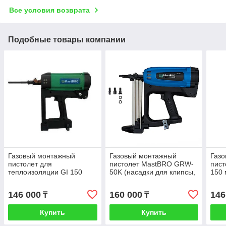
Все условия возврата
Подобные товары компании
Газовый монтажный
Газовый монтажный
Газ
пистолет для
пистолет MastBRO GRW-
пист
теплоизоляции GI 150
50K (насадки для клипсы,
150 
площадок, прямая
насадка)
146 000
160 000
146
₸
₸
Купить
Купить