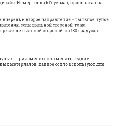
зайн. Номер сопла 517 указан, пропечатан на
вперед), и второе направление – тыльное, тупое
пыления, если тыльной стороной, то на
держателе тыльной стороной, на 180 градусов,
льте. При замене сопла менять седло и
ных материалов, данное сопло используют для