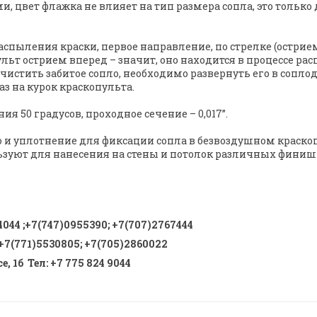
ет флажка не влияет на тип размера сопла, это только ди
пыления краски, первое направление, по стрелке (острием 
льт острием вперед – значит, оно находится в процессе рас
очистить забитое сопло, необходимо развернуть его в сопло
аз на курок краскопульта.
 50 градусов, проходное сечение – 0,017”.
и уплотнение для фиксации сопла в безвоздушном краскопу
льзуют для нанесения на стены и потолок различных финиш
4044
;
+7(747)0955390
;
+7(707)2767444
+7(771)5530805
;
+7(705)2860022
, 1б Тел
:
+7 775 824 9044