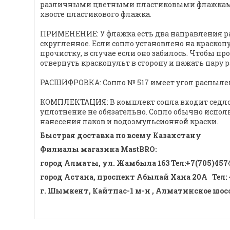
различными цветными пластиковыми флажками, цв
хвосте пластикового флажка.
ПРИМЕНЕНИЕ: У флажка есть два направления рас
скругленное. Если сопло установлено на краскопу
прочистку, в случае если оно забилось. Чтобы пр
отвернуть краскопульт в сторону и нажать пару р
РАСШИФРОВКА: Сопло № 517 имеет угол распыления
КОМПЛЕКТАЦИЯ: В комплект сопла входит седло 
уплотнение не обязательно. Сопло обычно испо
нанесения лаков и водоэмульсионной краски.
Быстрая доставка по всему Казахстану
Филиалы магазина MastBRO:
город Алматы, ул. Жамбыла 163 Тел
:
+7(705)457
город Астана, проспект Абылай Хана 20А
Тел
:
г. Шымкент, Кайтпас-1 м-н , Алматинское шоссе