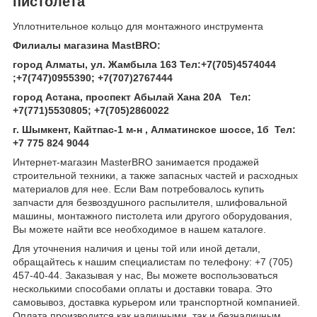
пистолета
Уплотнительное кольцо для монтажного инструмента
Филиалы магазина MastBRO:
город Алматы, ул. Жамбыла 163 Тел
:
+7(705)4574044
;
+7(747)0955390
;
+7(707)2767444
город Астана, проспект Абылай Хана 20А
Тел
:
+7(771)5530805
;
+7(705)2860022
г. Шымкент, Кайтпас-1 м-н , Алматинское шоссе, 1б Тел
:
+7 775 824 9044
Интернет-магазин MasterBRO занимается продажей
строительной техники, а также запасных частей и расходных
материалов для нее. Если Вам потребовалось купить
запчасти для безвоздушного распылителя, шлифовальной
машины, монтажного пистолета или другого оборудования,
Вы можете найти все необходимое в нашем каталоге.
Для уточнения наличия и цены той или иной детали,
обращайтесь к нашим специалистам по телефону: +7 (705)
457-40-44. Заказывая у нас, Вы можете воспользоваться
несколькими способами оплаты и доставки товара. Это
самовывоз, доставка курьером или транспортной компанией.
Оплата производится как наличными, так и безналичным