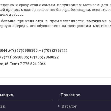
едавно и сразу стали самым популярным метизом для к
ой крепеж можно достаточно быстро, без сварки, сделать с
ного другого.
ые больше применяются в промышленности, вытяжные 
первую очередь, это обусловлено односторонним монтажо
4044
;
+7(747)0955390
;
+7(707)2767444
+7(771)5530805
;
+7(705)2860022
, 1б Тел
:
+7 775 824 9044
мация
Полезное
кты
Каталог