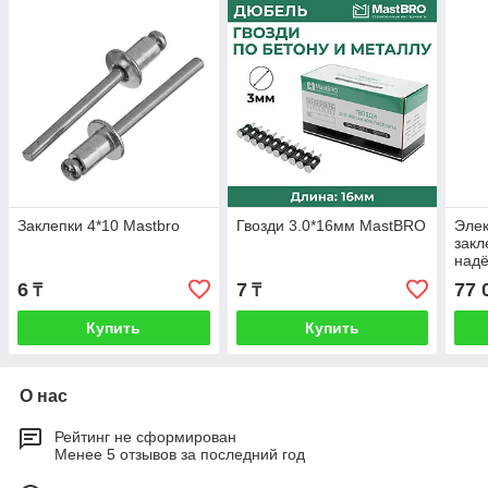
Заклепки 4*10 Mastbro
Гвозди 3.0*16мм MastBRO
Элек
зак
надё
закл
6
7
77 
₸
₸
Купить
Купить
О нас
Рейтинг не сформирован
Менее 5 отзывов за последний год