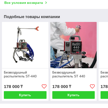
Все условия возврата
Подобные товары компании
Безвоздушный
Безвоздушный
Без
распылитель ST-440
распылитель ST 440
расп
178 000
178 000
178
₸
₸
Купить
Купить