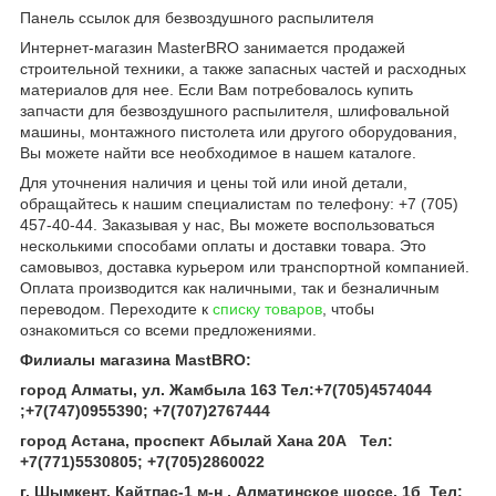
Панель ссылок для безвоздушного распылителя
Интернет-магазин MasterBRO занимается продажей
строительной техники, а также запасных частей и расходных
материалов для нее. Если Вам потребовалось купить
запчасти для безвоздушного распылителя, шлифовальной
машины, монтажного пистолета или другого оборудования,
Вы можете найти все необходимое в нашем каталоге.
Для уточнения наличия и цены той или иной детали,
обращайтесь к нашим специалистам по телефону: +7 (705)
457-40-44. Заказывая у нас, Вы можете воспользоваться
несколькими способами оплаты и доставки товара. Это
самовывоз, доставка курьером или транспортной компанией.
Оплата производится как наличными, так и безналичным
переводом. Переходите к
списку товаров
, чтобы
ознакомиться со всеми предложениями.
Филиалы магазина MastBRO:
город Алматы, ул. Жамбыла 163 Тел
:
+7(705)4574044
;
+7(747)0955390
;
+7(707)2767444
город Астана, проспект Абылай Хана 20А
Тел
:
+7(771)5530805
;
+7(705)2860022
г. Шымкент, Кайтпас-1 м-н , Алматинское шоссе, 1б Тел
: