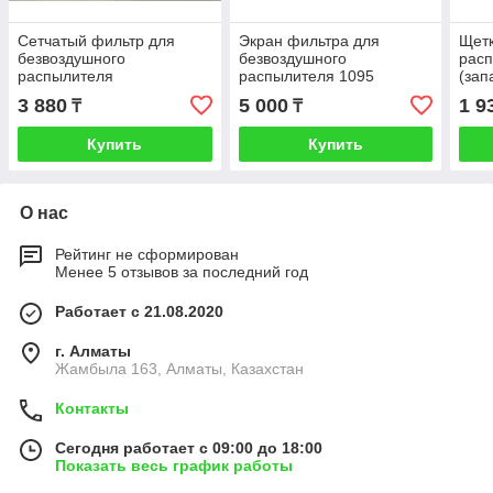
Сетчатый фильтр для
Экран фильтра для
Щетк
безвоздушного
безвоздушного
расп
распылителя
распылителя 1095
(зап
395/495/595/695/Х9
(запасная часть)
3 880
5 000
1 9
₸
₸
(запасная часть)
Купить
Купить
О нас
Рейтинг не сформирован
Менее 5 отзывов за последний год
Работает с 21.08.2020
г. Алматы
Жамбыла 163, Алматы, Казахстан
Контакты
Сегодня работает с 09:00 до 18:00
Показать весь график работы