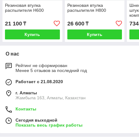
Резиновая втулка
Резиновая втулка
Шне
распылителя H600
распылителя H800
штук
ком
21 100
26 600
734
₸
₸
Купить
Купить
О нас
Рейтинг не сформирован
Менее 5 отзывов за последний год
Работает с 21.08.2020
г. Алматы
Жамбыла 163, Алматы, Казахстан
Контакты
Сегодня выходной
Показать весь график работы