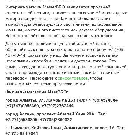
Интернет-магазин MasterBRO занимается продажей
строительной техники, а также запасных частей и расходных
материалов для нее. Если Вам потребовалось купить
запчасти для безвоздушного распылителя, шлифовальной
машины, монтажного пистолета или другого оборудования,
Вы можете найти все необходимое в нашем каталоге.
Для уточнения наличия и цены той или иной детали,
обращайтесь к нашим специалистам по телефону: +7 (705)
457-40-44. Заказывая у нас, Вы можете воспользоваться
несколькими способами оплаты и доставки товара. Это
самовывоз, доставка курьером или транспортной компанией.
Оплата производится как наличными, так и безналичным
переводом. Переходите к
списку товаров
, чтобы
ознакомиться со всеми предложениями.
Филиалы магазина MastBRO:
город Алматы, ул. Жамбыла 163 Тел
:
+7(705)4574044
;
+7(747)0955390
;
+7(707)2767444
город Астана, проспект Абылай Хана 20А
Тел
:
+7(771)5530805
;
+7(705)2860022
г. Шымкент, Кайтпас-1 м-н , Алматинское шоссе, 1б Тел
:
+7 775 824 9044