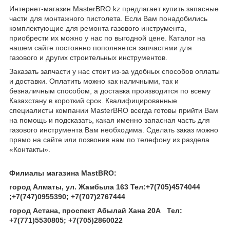
Интернет-магазин MasterBRO.kz предлагает купить запасные
части для монтажного пистолета. Если Вам понадобились
комплектующие для ремонта газового инструмента,
приобрести их можно у нас по выгодной цене. Каталог на
нашем сайте постоянно пополняется запчастями для
газового и других строительных инструментов.
Заказать запчасти у нас стоит из-за удобных способов оплаты
и доставки. Оплатить можно как наличными, так и
безналичным способом, а доставка производится по всему
Казахстану в короткий срок. Квалифицированные
специалисты компании MasterBRO всегда готовы прийти Вам
на помощь и подсказать, какая именно запасная часть для
газового инструмента Вам необходима. Сделать заказ можно
прямо на сайте или позвонив нам по телефону из раздела
«Контакты».
Филиалы магазина MastBRO:
город Алматы, ул. Жамбыла 163 Тел
:
+7(705)4574044
;
+7(747)0955390
;
+7(707)2767444
город Астана, проспект Абылай Хана 20А
Тел
:
+7(771)5530805
;
+7(705)2860022