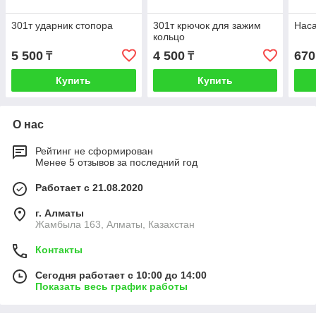
301т ударник стопора
301т крючок для зажим
Нас
кольцо
5 500
4 500
670
₸
₸
Купить
Купить
О нас
Рейтинг не сформирован
Менее 5 отзывов за последний год
Работает с 21.08.2020
г. Алматы
Жамбыла 163, Алматы, Казахстан
Контакты
Сегодня работает с 10:00 до 14:00
Показать весь график работы