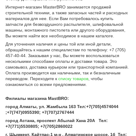
Интернет-магазин MasterBRO занимается продажей
строительной техники, а также запасных частей и расходных
материалов для нее. Если Вам потребовалось купить
запчасти для безвоздушного распылителя, шлифовальной
машины, монтажного пистолета или другого оборудования,
Вы можете найти все необходимое в нашем каталоге.
Для уточнения наличия и цены той или иной детали,
обращайтесь к нашим специалистам по телефону: +7 (705)
457-40-44. Заказывая у нас, Вы можете воспользоваться
несколькими способами оплаты и доставки товара. Это
самовывоз, доставка курьером или транспортной компанией.
Оплата производится как наличными, так и безналичным
переводом. Переходите к
списку товаров
, чтобы
ознакомиться со всеми предложениями.
Филиалы магазина MastBRO:
город Алматы, ул. Жамбыла 163 Тел
:
+7(705)4574044
;
+7(747)0955390
;
+7(707)2767444
город Астана, проспект Абылай Хана 20А
Тел
:
+7(771)5530805
;
+7(705)2860022
г. Шымкент, Кайтпас-1 м-н , Алматинское шоссе, 1б Тел
: